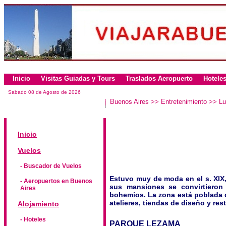
Inicio
Visitas Guiadas y Tours
Traslados Aeropuerto
Hotele
|
Buenos Aires
>>
Entretenimiento
>>
Lu
|
Inicio
Vuelos
- Buscador de Vuelos
Estuvo muy de moda en el s. XIX, 
- Aeropuertos en Buenos
sus mansiones se convirtieron 
Aires
bohemios. La zona está poblada de
atelieres, tiendas de diseño y res
Alojamiento
- Hoteles
PARQUE LEZAMA