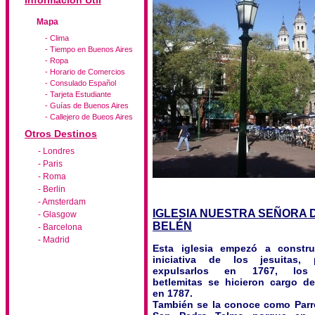
Información Útil
Mapa
- Clima
- Tiempo en Buenos Aires
- Ropa
- Horario de Comercios
- Consulado Español
- Tarjeta Estudiante
- Guías de Buenos Aires
- Callejero de Bueos Aires
Otros Destinos
- Londres
- Paris
- Roma
- Berlin
- Amsterdam
IGLESIA NUESTRA SEÑORA 
- Glasgow
BELÉN
- Barcelona
- Madrid
Esta iglesia empezó a constru
iniciativa de los jesuitas,
expulsarlos en 1767, los
betlemitas se hicieron cargo de
en 1787.
También se la conoce como Parr