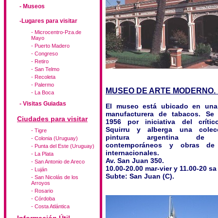
- Museos
-Lugares para visitar
- Microcentro-Pza.de
Mayo
- Puerto Madero
- Congreso
- Retiro
- San Telmo
- Recoleta
- Palermo
MUSEO DE ARTE MODERNO.
- La Boca
- Visitas Guiadas
El museo está ubicado en una
manufacturera de tabacos. Se
Ciudades para visitar
1956 por iniciativa del crític
Squirru y alberga una colec
- Tigre
pintura argentina de ar
- Colonia (Uruguay)
contemporáneos y obras de a
- Punta del Este (Uruguay)
internacionales.
- La Plata
Av. San Juan 350.
- San Antonio de Areco
10.00-20.00 mar-vier y 11.00-20 sa
- Luján
Subte: San Juan (C).
- San Nicolás de los
Arroyos
- Rosario
- Córdoba
- Costa Atlántica