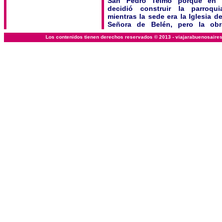
San Pedro Telmo porque en 
decidió construir la parroq
mientras la sede era la Iglesia d
Señora de Belén, pero la ob
parroquia nunca se materializó.
Los contenidos tienen derechos reservados © 2013 - viajarabuenosaire
Es de estilo neocolonial y barroc
interior destaca el órgano 
sinfónico, óleos del s. XVIII y e
encargado por Manuel Belgrano.
Humberto Primo 1340.
Subte: San Juan (C).