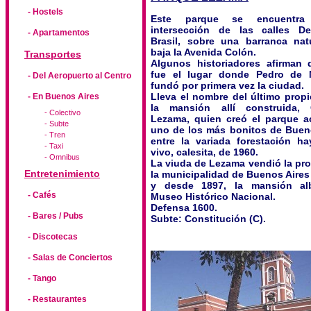
- Hostels
Este parque se encuentr
intersección de las calles D
- Apartamentos
Brasil, sobre una barranca nat
baja la Avenida Colón.
Transportes
Algunos historiadores afirman 
fue el lugar donde Pedro de
- Del Aeropuerto al Centro
fundó por primera vez la ciudad.
Lleva el nombre del último propi
- En Buenos Aires
la mansión allí construida, 
- Colectivo
Lezama, quien creó el parque ac
- Subte
uno de los más bonitos de Bueno
- Tren
entre la variada forestación ha
- Taxi
vivo, calesita, de 1960.
- Omnibus
La viuda de Lezama vendió la pr
Entretenimiento
la municipalidad de Buenos Aires
y desde 1897, la mansión al
- Cafés
Museo Histórico Nacional.
Defensa 1600.
- Bares / Pubs
Subte: Constitución (C).
- Discotecas
- Salas de Conciertos
- Tango
- Restaurantes